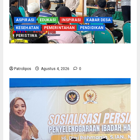
ASPIRASI
EDUKASI
INSPIRASI
KABAR DESA
KESEHATAN
PEMERINTAHAN
PENDIDIKAN
PERISTIWA
Kementerian Haji Kab Probolinggo Gelar Foto
Biometrik Pelimpahan Porsi Bagi 92 Jemaah
Patrolipos
Agustus 4, 2026
0