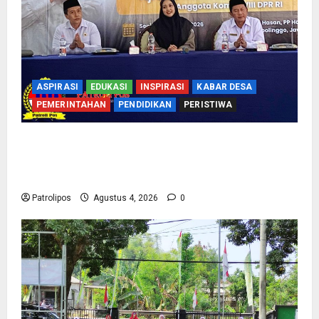
ASPIRASI
EDUKASI
INSPIRASI
KABAR DESA
PEMERINTAHAN
PENDIDIKAN
PERISTIWA
Kementerian Haji Bersama Komisi VIII DPR RI
Mantapkan Persiapan Penyelenggaraan Haji
2027 Di Probolinggo
Patrolipos
Agustus 4, 2026
0