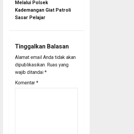
Melalui Polsek
n
Kademangan Giat Patroli
Sasar Pelajar
a
v
i
Tinggalkan Balasan
Alamat email Anda tidak akan
g
dipublikasikan.
Ruas yang
a
wajib ditandai
*
Komentar
*
t
i
o
n