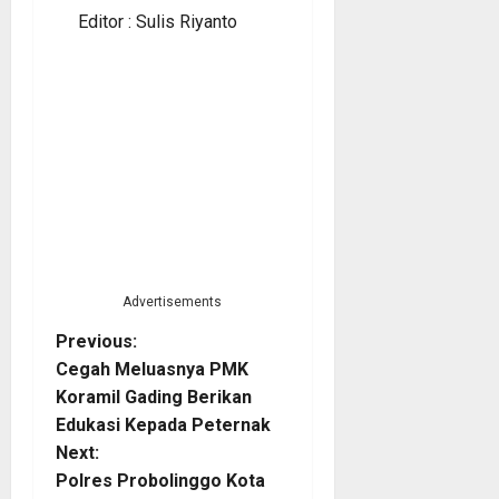
Editor : Sulis Riyanto
Advertisements
P
Previous:
Cegah Meluasnya PMK
o
Koramil Gading Berikan
Edukasi Kepada Peternak
s
Next:
t
Polres Probolinggo Kota