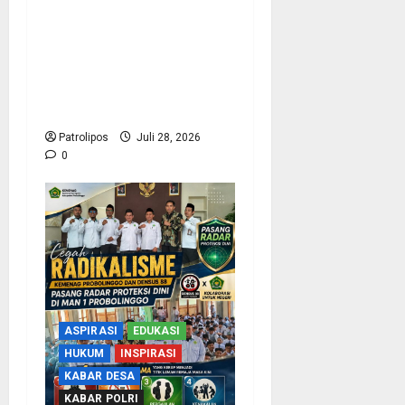
Probolinggo ! Lelah
Bekerja malah Berujung
Maut, anggota KRK
Guntur Dilarikan Ke RSUD
Usai Terlindas Truk
Patrolipos
Juli 28, 2026
0
ASPIRASI
EDUKASI
HUKUM
INSPIRASI
KABAR DESA
KABAR POLRI