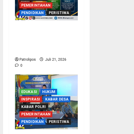
PEMERINTAHAN
PENDIDIKAN
PERISTIWA
Bentengi Madrasah Dari
Radikalisme, Kemenag
Probolinggo Dan Densus
88 Edukasi Siswa MAN 1
Patrolipos
Juli 21, 2026
0
EDUKASI
HUKUM
INSPIRASI
KABAR DESA
KABAR POLRI
PEMERINTAHAN
PENDIDIKAN
PERISTIWA