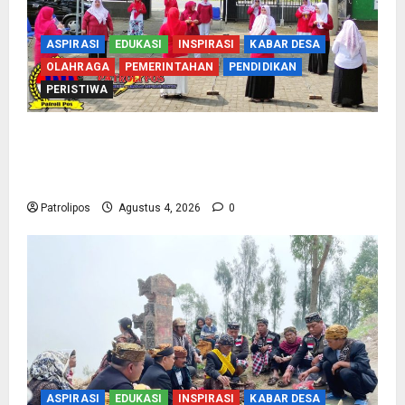
ASPIRASI
EDUKASI
INSPIRASI
KABAR DESA
OLAHRAGA
PEMERINTAHAN
PENDIDIKAN
PERISTIWA
Usung Tema Indonesia Berdaulat, DWP UP KUA
Wonomerto Tumbuhkan Solidaritas Lewat
Lomba Rakyat
Patrolipos
Agustus 4, 2026
0
ASPIRASI
EDUKASI
INSPIRASI
KABAR DESA