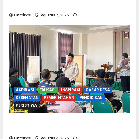
Gandeng KUA Edukasi Siswa
Patrolipos
Agustus 7, 2026
0
ASPIRASI
EDUKASI
INSPIRASI
KABAR DESA
KESEHATAN
PEMERINTAHAN
PENDIDIKAN
PERISTIWA
Kementerian Haji Kab Probolinggo Gelar Foto
Biometrik Pelimpahan Porsi Bagi 92 Jemaah
Patrolipos
Agustus 4, 2026
0