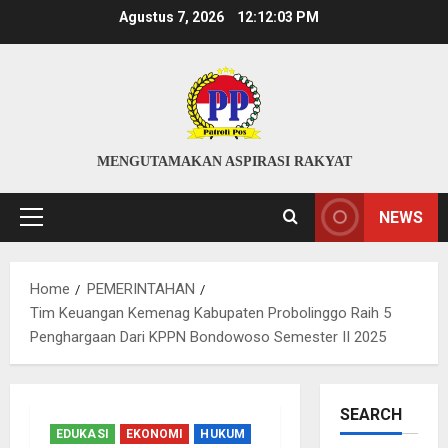
Skip
Agustus 7, 2026
12:12:04 PM
to
content
MENGUTAMAKAN ASPIRASI RAKYAT
NEWS
Primary
Menu
Home
PEMERINTAHAN
Tim Keuangan Kemenag Kabupaten Probolinggo Raih 5
Penghargaan Dari KPPN Bondowoso Semester II 2025
SEARCH
EDUKASI
EKONOMI
HUKUM