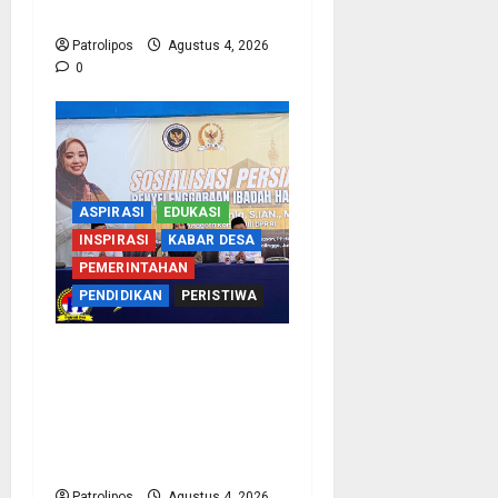
Porsi Bagi 92 Jemaah
Patrolipos
Agustus 4, 2026
0
ASPIRASI
EDUKASI
INSPIRASI
KABAR DESA
PEMERINTAHAN
PENDIDIKAN
PERISTIWA
Kementerian Haji
Bersama Komisi VIII DPR
RI Mantapkan Persiapan
Penyelenggaraan Haji
2027 Di Probolinggo
Patrolipos
Agustus 4, 2026