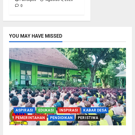
0
YOU MAY HAVE MISSED
ASPIRASI
EDUKASI
INSPIRASI
KABAR DESA
PEMERINTAHAN
PENDIDIKAN
PERISTIWA
Cegah Nikah Dini, SMPN 1 Tegalsiwalan