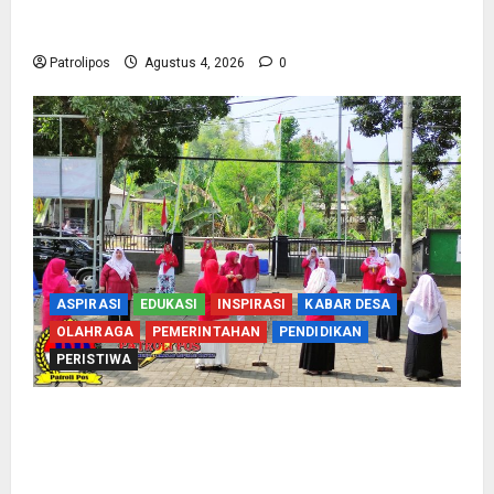
Mantapkan Persiapan Penyelenggaraan Haji
2027 Di Probolinggo
Patrolipos
Agustus 4, 2026
0
ASPIRASI
EDUKASI
INSPIRASI
KABAR DESA
OLAHRAGA
PEMERINTAHAN
PENDIDIKAN
PERISTIWA
Usung Tema Indonesia Berdaulat, DWP UP KUA
Wonomerto Tumbuhkan Solidaritas Lewat
Lomba Rakyat