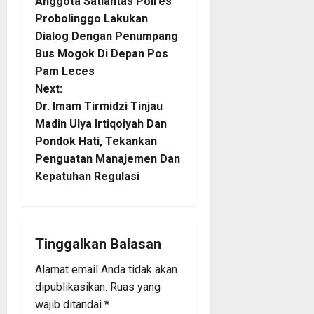
Anggota Satlantas Polres
o
Probolinggo Lakukan
Dialog Dengan Penumpang
s
Bus Mogok Di Depan Pos
t
Pam Leces
Next:
n
Dr. Imam Tirmidzi Tinjau
Madin Ulya Irtiqoiyah Dan
a
Pondok Hati, Tekankan
Penguatan Manajemen Dan
v
Kepatuhan Regulasi
i
g
Tinggalkan Balasan
a
Alamat email Anda tidak akan
t
dipublikasikan.
Ruas yang
wajib ditandai
*
i