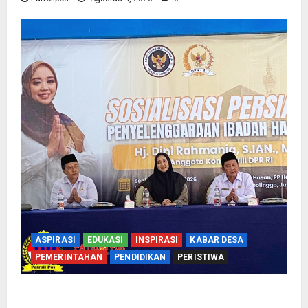
ASPIRASI
EDUKASI
INSPIRASI
KABAR DESA
PEMERINTAHAN
PENDIDIKAN
PERISTIWA
Kementerian Haji Bersama Komisi VIII DPR RI