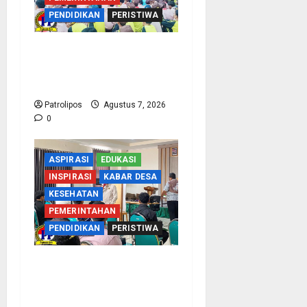
PENDIDIKAN
PERISTIWA
Cegah Nikah Dini, SMPN
1 Tegalsiwalan Gandeng
KUA Edukasi Siswa
Patrolipos
Agustus 7, 2026
0
ASPIRASI
EDUKASI
INSPIRASI
KABAR DESA
KESEHATAN
PEMERINTAHAN
PENDIDIKAN
PERISTIWA
Kementerian Haji Kab
Probolinggo Gelar Foto
Biometrik Pelimpahan