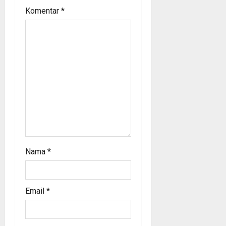
Komentar
*
o
n
Nama
*
Email
*