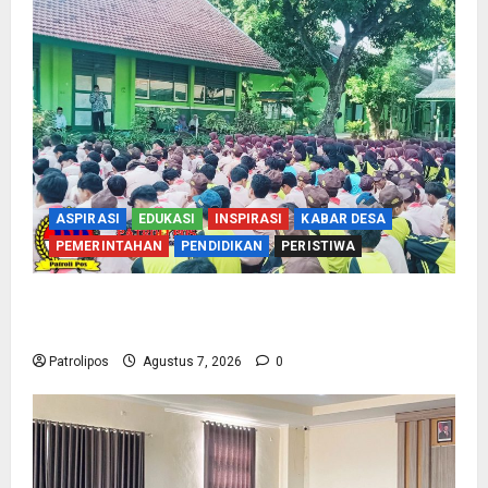
ASPIRASI
EDUKASI
INSPIRASI
KABAR DESA
PEMERINTAHAN
PENDIDIKAN
PERISTIWA
Cegah Nikah Dini, SMPN 1 Tegalsiwalan
Gandeng KUA Edukasi Siswa
Patrolipos
Agustus 7, 2026
0