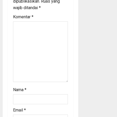
a
dipublikasikan.
Ruas yang
wajib ditandai
*
t
Komentar
*
i
o
n
Nama
*
Email
*