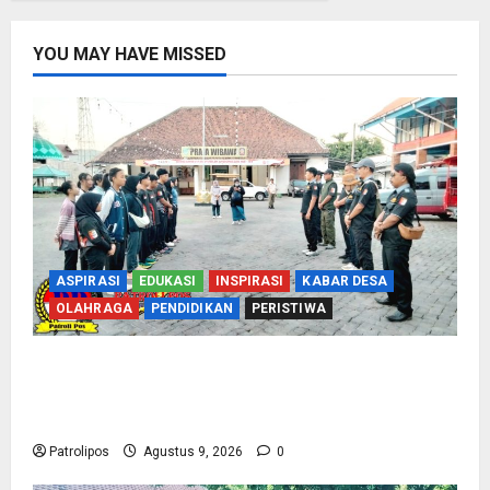
YOU MAY HAVE MISSED
ASPIRASI
EDUKASI
INSPIRASI
KABAR DESA
OLAHRAGA
PENDIDIKAN
PERISTIWA
Perbakin Kota Probolinggo Sasar Prestasi
Maksimal, Utus 15 Atlet Terbaik ke Kejurprov
Jatim 2026
Patrolipos
Agustus 9, 2026
0