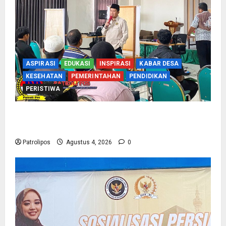
ASPIRASI
EDUKASI
INSPIRASI
KABAR DESA
KESEHATAN
PEMERINTAHAN
PENDIDIKAN
PERISTIWA
Kementerian Haji Kab Probolinggo Gelar Foto
Biometrik Pelimpahan Porsi Bagi 92 Jemaah
Patrolipos
Agustus 4, 2026
0