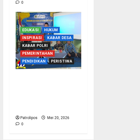
0
EDUKASI
HUKUM
INSPIRASI
KABAR DESA
KABAR POLRI
PEMERINTAHAN
PENDIDIKAN
PERISTIWA
Tangkal Radikalisme,
Kemenag Probolinggo
Dan Densus 88 Edukasi
Siswa MA Mambaul
Hasan Lewat BRUS
Patrolipos
Mei 20, 2026
0