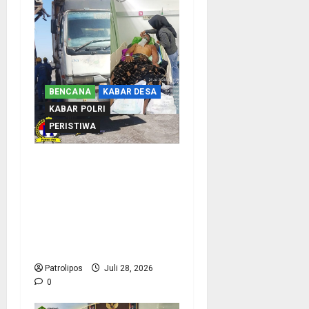
BENCANA
KABAR DESA
KABAR POLRI
PERISTIWA
Tragis Di Pelabuhan
Probolinggo ! Lelah
Bekerja malah Berujung
Maut, anggota KRK
Guntur Dilarikan Ke RSUD
Usai Terlindas Truk
Patrolipos
Juli 28, 2026
0