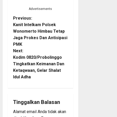
Advertisements
P
Previous:
Kanit Intelkam Polsek
o
Wonomerto Himbau Tetap
Jaga Prokes Dan Antisipasi
s
PMK
t
Next:
Kodim 0820/Probolinggo
n
Tingkatkan Keimanan Dan
Ketaqwaan, Gelar Shalat
a
Idul Adha
v
i
Tinggalkan Balasan
g
Alamat email Anda tidak akan