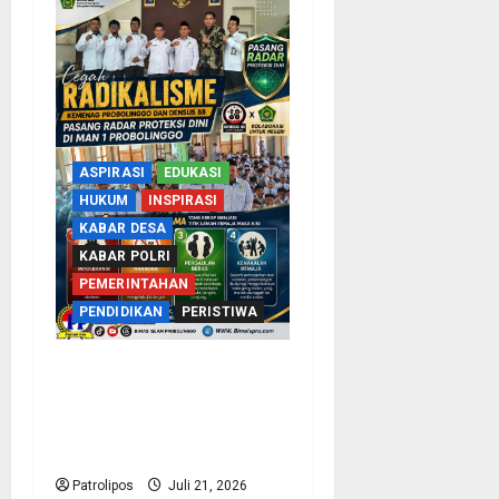
ASPIRASI
EDUKASI
HUKUM
INSPIRASI
KABAR DESA
KABAR POLRI
PEMERINTAHAN
PENDIDIKAN
PERISTIWA
Bentengi Madrasah Dari
Radikalisme, Kemenag
Probolinggo Dan Densus
88 Edukasi Siswa MAN 1
Patrolipos
Juli 21, 2026