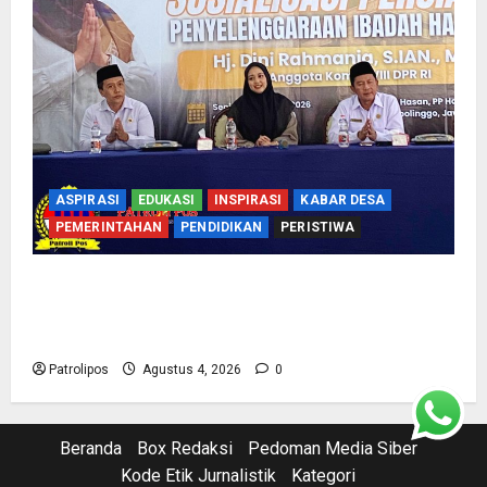
ASPIRASI
EDUKASI
INSPIRASI
KABAR DESA
PEMERINTAHAN
PENDIDIKAN
PERISTIWA
Kementerian Haji Bersama Komisi VIII DPR RI
Mantapkan Persiapan Penyelenggaraan Haji
2027 Di Probolinggo
Patrolipos
Agustus 4, 2026
0
Beranda
Box Redaksi
Pedoman Media Siber
Kode Etik Jurnalistik
Kategori