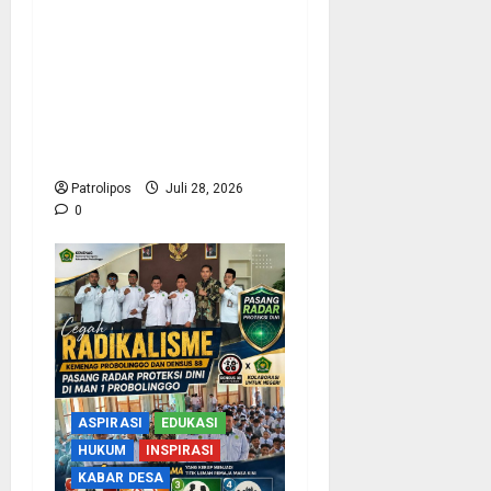
Tragis Di Pelabuhan
Probolinggo ! Lelah
Bekerja malah Berujung
Maut, anggota KRK
Guntur Dilarikan Ke RSUD
Usai Terlindas Truk
Patrolipos
Juli 28, 2026
0
ASPIRASI
EDUKASI
HUKUM
INSPIRASI
KABAR DESA