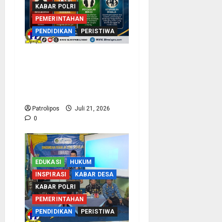
KABAR POLRI
PEMERINTAHAN
PENDIDIKAN
PERISTIWA
Bentengi Madrasah Dari
Radikalisme, Kemenag
Probolinggo Dan Densus
88 Edukasi Siswa MAN 1
Patrolipos
Juli 21, 2026
0
EDUKASI
HUKUM
INSPIRASI
KABAR DESA
KABAR POLRI
PEMERINTAHAN
PENDIDIKAN
PERISTIWA