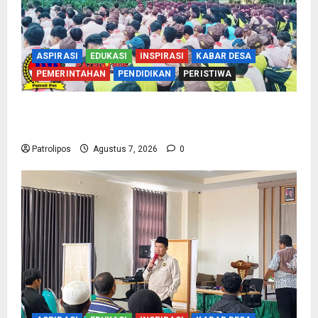
ASPIRASI
EDUKASI
INSPIRASI
KABAR DESA
PEMERINTAHAN
PENDIDIKAN
PERISTIWA
Cegah Nikah Dini, SMPN 1 Tegalsiwalan
Gandeng KUA Edukasi Siswa
Patrolipos
Agustus 7, 2026
0