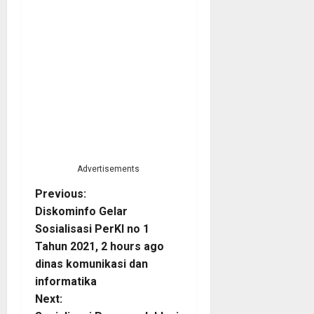
Advertisements
P
Previous:
Diskominfo Gelar
o
Sosialisasi PerKI no 1
Tahun 2021, 2 hours ago
s
dinas komunikasi dan
t
informatika
Next: