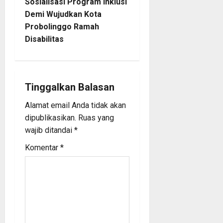
n
Sosialisasi Program Inklusi
Demi Wujudkan Kota
a
Probolinggo Ramah
Disabilitas
v
i
g
Tinggalkan Balasan
a
Alamat email Anda tidak akan
dipublikasikan.
Ruas yang
t
wajib ditandai
*
i
Komentar
*
o
n