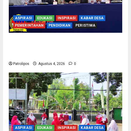
ASPIRASI
EDUKASI
INSPIRASI
KABAR DESA
PEMERINTAHAN
PENDIDIKAN
PERISTIWA
Kementerian Haji Bersama Komisi VIII DPR RI
Mantapkan Persiapan Penyelenggaraan Haji
2027 Di Probolinggo
Patrolipos
Agustus 4, 2026
0
ASPIRASI
EDUKASI
INSPIRASI
KABAR DESA