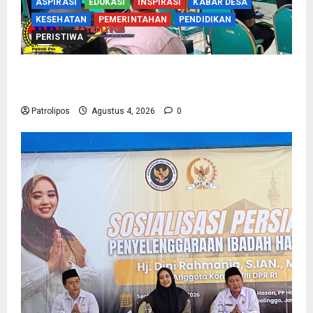
ASPIRASI
EDUKASI
INSPIRASI
KABAR DESA
KESEHATAN
PEMERINTAHAN
PENDIDIKAN
PERISTIWA
Kementerian Haji Kab Probolinggo Gelar Foto
Biometrik Pelimpahan Porsi Bagi 92 Jemaah
Patrolipos
Agustus 4, 2026
0