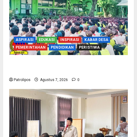
ASPIRASI
EDUKASI
INSPIRASI
KABAR DESA
PEMERINTAHAN
PENDIDIKAN
PERISTIWA
Cegah Nikah Dini, SMPN 1 Tegalsiwalan
Gandeng KUA Edukasi Siswa
Patrolipos
Agustus 7, 2026
0