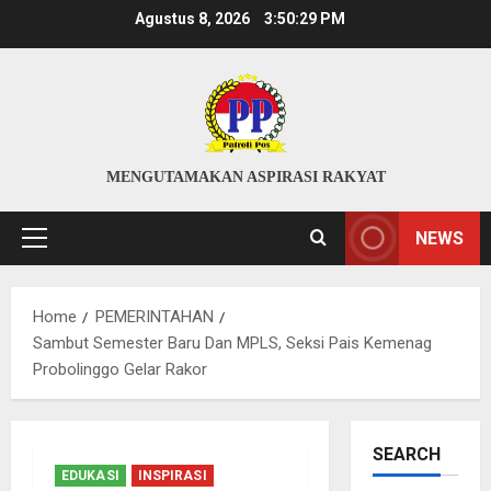
Skip
Agustus 8, 2026
3:50:30 PM
to
content
MENGUTAMAKAN ASPIRASI RAKYAT
NEWS
Primary
Menu
Home
PEMERINTAHAN
Sambut Semester Baru Dan MPLS, Seksi Pais Kemenag
Probolinggo Gelar Rakor
SEARCH
EDUKASI
INSPIRASI