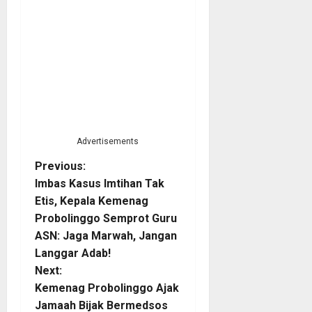
Advertisements
P
Previous:
Imbas Kasus Imtihan Tak
o
Etis, Kepala Kemenag
Probolinggo Semprot Guru
s
ASN: Jaga Marwah, Jangan
t
Langgar Adab!
Next:
n
Kemenag Probolinggo Ajak
Jamaah Bijak Bermedsos