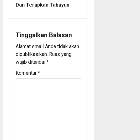
a
Dan Terapkan Tabayun
v
i
Tinggalkan Balasan
g
Alamat email Anda tidak akan
a
dipublikasikan.
Ruas yang
wajib ditandai
*
t
Komentar
*
i
o
n