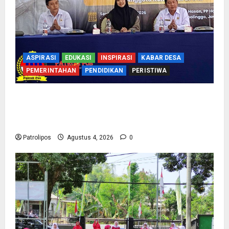
ASPIRASI
EDUKASI
INSPIRASI
KABAR DESA
PEMERINTAHAN
PENDIDIKAN
PERISTIWA
Kementerian Haji Bersama Komisi VIII DPR RI
Mantapkan Persiapan Penyelenggaraan Haji
2027 Di Probolinggo
Patrolipos
Agustus 4, 2026
0