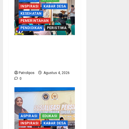
INSPIRASI
KABAR DESA
KESEHATAN
PEMERINTAHAN
PENDIDIKAN
PERISTIWA
Kementerian Haji Kab
Probolinggo Gelar Foto
Biometrik Pelimpahan
Porsi Bagi 92 Jemaah
Patrolipos
Agustus 4, 2026
0
ASPIRASI
EDUKASI
INSPIRASI
KABAR DESA