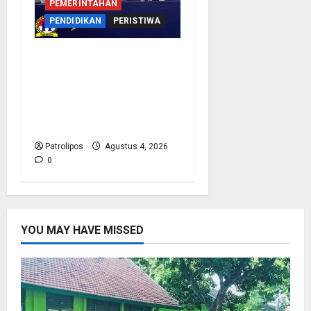
PEMERINTAHAN
PENDIDIKAN
PERISTIWA
Kementerian Haji
Bersama Komisi VIII DPR
RI Mantapkan Persiapan
Penyelenggaraan Haji
2027 Di Probolinggo
Patrolipos
Agustus 4, 2026
0
YOU MAY HAVE MISSED