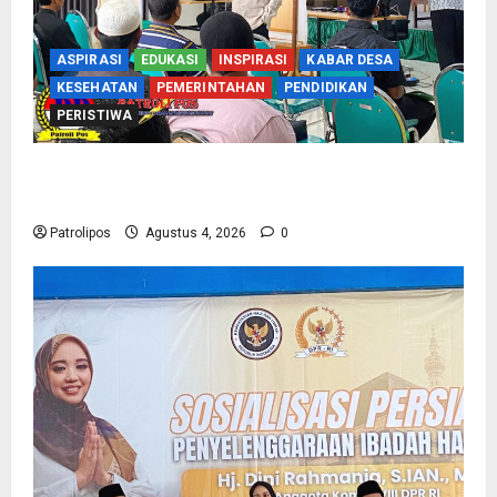
ASPIRASI
EDUKASI
INSPIRASI
KABAR DESA
KESEHATAN
PEMERINTAHAN
PENDIDIKAN
PERISTIWA
Kementerian Haji Kab Probolinggo Gelar Foto
Biometrik Pelimpahan Porsi Bagi 92 Jemaah
Patrolipos
Agustus 4, 2026
0